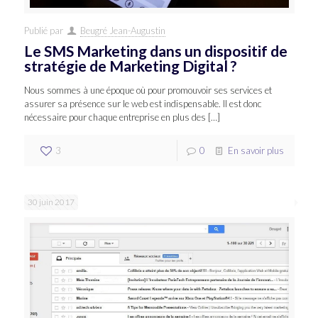
Publié par
Beugré Jean-Augustin
Le SMS Marketing dans un dispositif de
stratégie de Marketing Digital ?
Nous sommes à une époque où pour promouvoir ses services et
assurer sa présence sur le web est indispensable. Il est donc
nécessaire pour chaque entreprise en plus des
[…]
3
0
En savoir plus
30 juin 2017