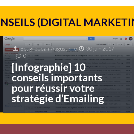
ONSEILS (DIGITAL MARKETI
Beugré Jean-Augustin
le
30 juin 2017
0
[Infographie] 10
conseils importants
pour réussir votre
stratégie d’Emailing