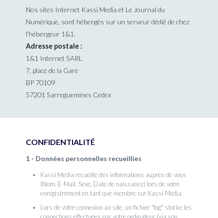
Nos sites Internet Kassi Media et Le Journal du
Numérique, sont hébergés sur un serveur dédié de chez
l'hébergeur 1&1.
Adresse postale :
1&1 Internet SARL
7, place de la Gare
BP 70109
57201 Sarreguemines Cedex
CONFIDENTIALITÉ
1 - Données personnelles recueillies
Kassi Media recueille des informations auprès de vous
(Nom, E-Mail, Sexe, Date de naissance) lors de votre
enregistrement en tant que membre sur Kassi Media.
Lors de votre connexion au site, un fichier "log" stocke les
connections effectuées par votre ordinateur (via son