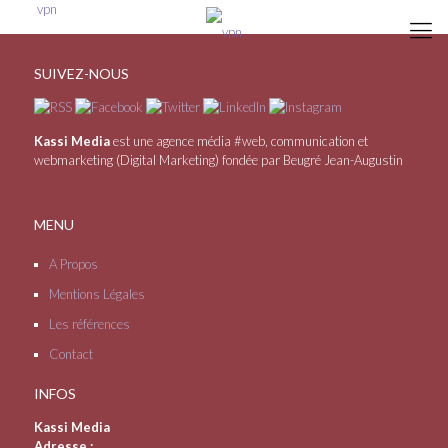
vpn
SUIVEZ-NOUS
Kassi Media
est une agence média #web, communication et
webmarketing (Digital Marketing) fondée par Beugré Jean-Augustin
MENU
A Propos
Mentions Légales
Les références
Contact
INFOS
Kassi Media
Adresse :