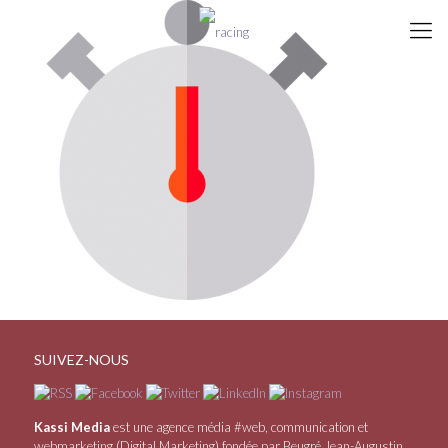
SUIVEZ-NOUS
Kassi Media
est une agence média #web, communication et
webmarketing (Digital Marketing) fondée par Beugré Jean-Augustin