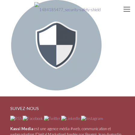
SUIVEZ-NOUS
Kassi Media
est une agence média #web, communication et
webmarketing (Digital Marketing) fondée par Beugré Jean-Augustin